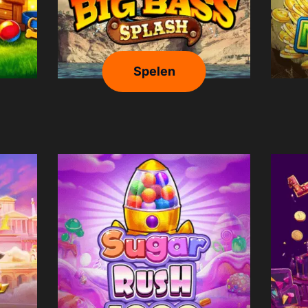
Spelen