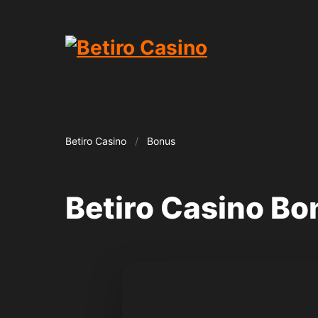
Betiro Casino
/
Bonus
Betiro Casino Bo