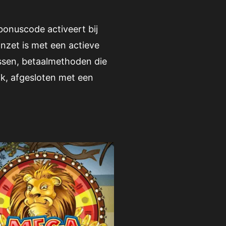
onuscode activeert bij
inzet is met een actieve
ussen, betaalmethoden die
ik, afgesloten met een