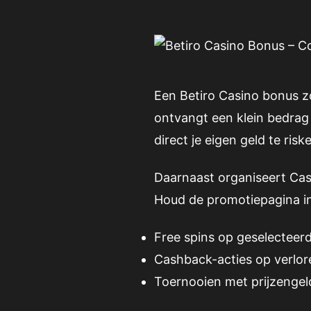
Een Betiro Casino bonus zo
ontvangt een klein bedrag o
direct je eigen geld te risk
Daarnaast organiseert Casi
Houd de promotiepagina i
Free spins op geselecteerd
Cashback-acties op verlor
Toernooien met prijzengeld