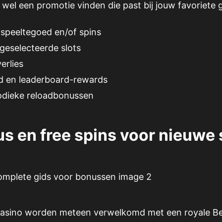
d wel een promotie vinden die past bij jouw favoriete
speeltegoed en/of spins
geselecteerde slots
erlies
ld en leaderboard-rewards
iodieke reloadbonussen
 en free spins voor nieuwe 
 Casino worden meteen verwelkomd met een royale Be