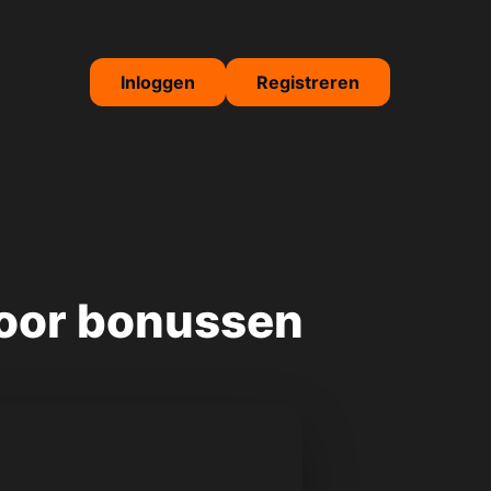
Inloggen
Registreren
voor bonussen