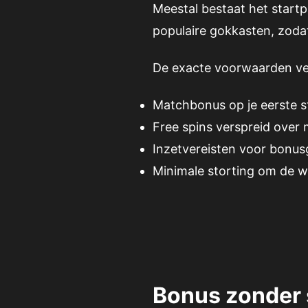
Meestal bestaat het start
populaire gokkasten, zoda
De exacte voorwaarden ver
Matchbonus op je eerste s
Free spins verspreid over
Inzetvereisten voor bonusg
Minimale storting om de w
Bonus zonder 