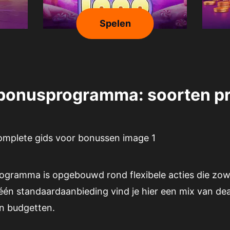
Spelen
 bonusprogramma: soorten p
ogramma is opgebouwd rond flexibele acties die zowe
één standaardaanbieding vind je hier een mix van dea
en budgetten.