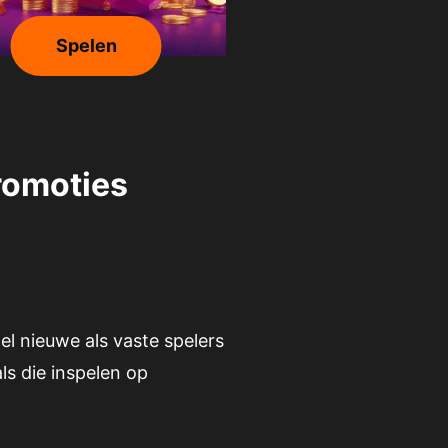
Spelen
romoties
l nieuwe als vaste spelers
ls die inspelen op