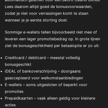
Lees daarom altijd goed de bonusvoorwaarden,
zodat je niet voor verrassingen komt te staan
wanneer je je eerste storting doet.
Sommige e-wallets tellen bijvoorbeeld niet mee of
leveren een lager promotiebedrag op. In grote lijnen
ziet de bonusgeschiktheid per betaaloptie er zo uit:
Creditcard / debitcard – meestal volledig
bonusgeschikt
iDEAL of bankoverschrijving – doorgaans
geaccepteerd voor welkomstaanbiedingen
E-wallets – soms uitgesloten of beperkt voor
promoties
Prepaidkaarten – vaak alleen geldig voor kleinere
acties