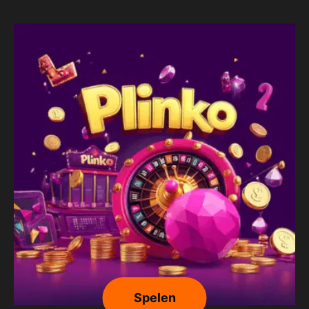
Spelen