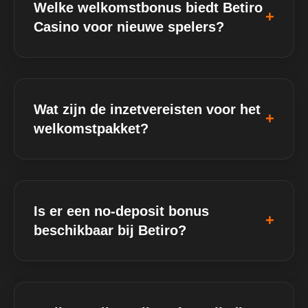
Welke welkomstbonus biedt Betiro
Casino voor nieuwe spelers?
Nieuwe spelers kunnen doorgaans rekenen op
een matchbonus op hun eerste storting, soms
aangevuld met free spins op geselecteerde
Wat zijn de inzetvereisten voor het
gokkasten. De exacte hoogte en structuur
welkomstpakket?
van de bonus kunnen per actieperiode
verschillen.
Bij het welkomstpakket moet je het
bonusbedrag meestal een aantal keer
rondspelen voordat je kunt uitbetalen. In de
Is er een no-deposit bonus
bonusvoorwaarden staat precies hoeveel
beschikbaar bij Betiro?
keer en binnen welke termijn dit moet
gebeuren.
Soms biedt Betiro Casino een no-deposit
bonus aan als speciale promotie, bijvoorbeeld
voor nieuwe accounts of via een actiecode.