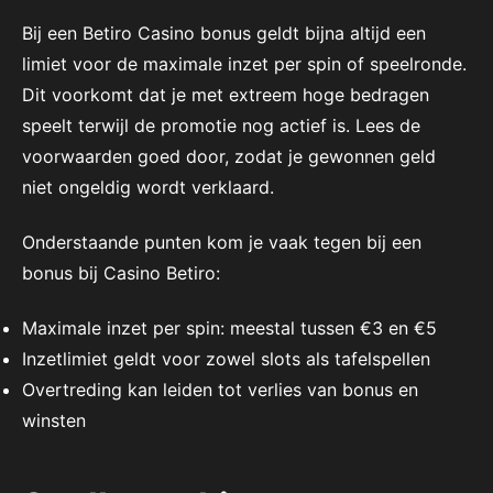
Bij een Betiro Casino bonus geldt bijna altijd een
limiet voor de maximale inzet per spin of speelronde.
Dit voorkomt dat je met extreem hoge bedragen
speelt terwijl de promotie nog actief is. Lees de
voorwaarden goed door, zodat je gewonnen geld
niet ongeldig wordt verklaard.
Onderstaande punten kom je vaak tegen bij een
bonus bij Casino Betiro:
Maximale inzet per spin: meestal tussen €3 en €5
Inzetlimiet geldt voor zowel slots als tafelspellen
Overtreding kan leiden tot verlies van bonus en
winsten