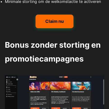
Minimale storting om de welkomstactie te activeren
Claim nu
Bonus zonder storting en
promotiecampagnes