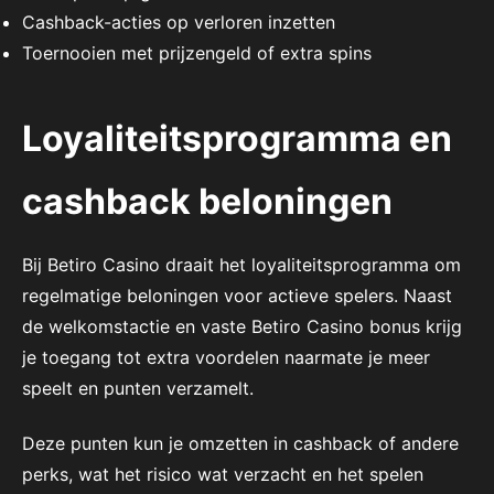
Cashback-acties op verloren inzetten
Toernooien met prijzengeld of extra spins
Loyaliteitsprogramma en
cashback beloningen
Bij Betiro Casino draait het loyaliteitsprogramma om
regelmatige beloningen voor actieve spelers. Naast
de welkomstactie en vaste Betiro Casino bonus krijg
je toegang tot extra voordelen naarmate je meer
speelt en punten verzamelt.
Deze punten kun je omzetten in cashback of andere
perks, wat het risico wat verzacht en het spelen