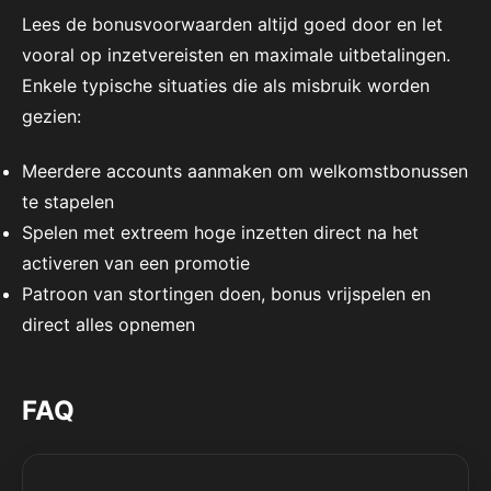
Lees de bonusvoorwaarden altijd goed door en let
vooral op inzetvereisten en maximale uitbetalingen.
Enkele typische situaties die als misbruik worden
gezien:
Meerdere accounts aanmaken om welkomstbonussen
te stapelen
Spelen met extreem hoge inzetten direct na het
activeren van een promotie
Patroon van stortingen doen, bonus vrijspelen en
direct alles opnemen
FAQ