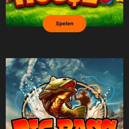
Spelen