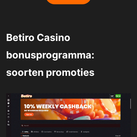
Betiro Casino
bonusprogramma:
soorten promoties