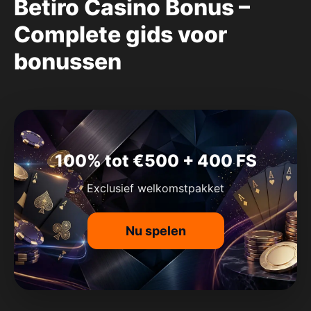
Betiro Casino Bonus –
Complete gids voor
bonussen
100% tot €500 + 400 FS
Exclusief welkomstpakket
Nu spelen