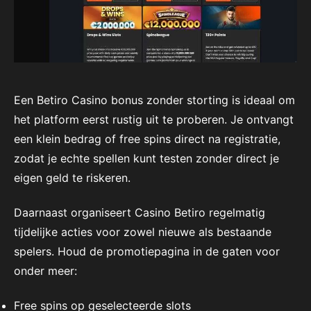
Een Betiro Casino bonus zonder storting is ideaal om
het platform eerst rustig uit te proberen. Je ontvangt
een klein bedrag of free spins direct na registratie,
zodat je echte spellen kunt testen zonder direct je
eigen geld te riskeren.
Daarnaast organiseert Casino Betiro regelmatig
tijdelijke acties voor zowel nieuwe als bestaande
spelers. Houd de promotiepagina in de gaten voor
onder meer:
Free spins op geselecteerde slots