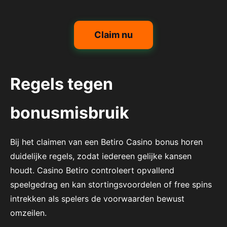
Claim nu
Regels tegen
bonusmisbruik
Bij het claimen van een Betiro Casino bonus horen
duidelijke regels, zodat iedereen gelijke kansen
houdt. Casino Betiro controleert opvallend
speelgedrag en kan stortingsvoordelen of free spins
intrekken als spelers de voorwaarden bewust
omzeilen.